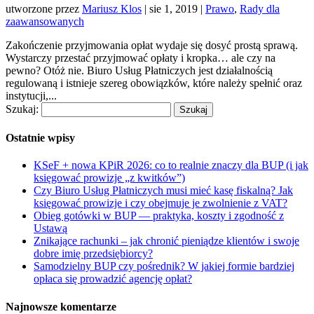
utworzone przez
Mariusz Klos
|
sie 1, 2019
|
Prawo
,
Rady dla
zaawansowanych
Zakończenie przyjmowania opłat wydaje się dosyć prostą sprawą.
Wystarczy przestać przyjmować opłaty i kropka… ale czy na
pewno? Otóż nie. Biuro Usług Płatniczych jest działalnością
regulowaną i istnieje szereg obowiązków, które należy spełnić oraz
instytucji,...
Szukaj:
Ostatnie wpisy
KSeF + nowa KPiR 2026: co to realnie znaczy dla BUP (i jak
księgować prowizje „z kwitków”)
Czy Biuro Usług Płatniczych musi mieć kasę fiskalną? Jak
księgować prowizje i czy obejmuje je zwolnienie z VAT?
Obieg gotówki w BUP — praktyka, koszty i zgodność z
Ustawą
Znikające rachunki – jak chronić pieniądze klientów i swoje
dobre imię przedsiębiorcy?
Samodzielny BUP czy pośrednik? W jakiej formie bardziej
opłaca się prowadzić agencję opłat?
Najnowsze komentarze