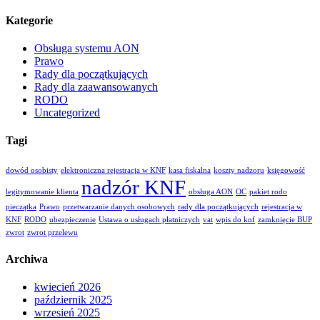
Kategorie
Obsługa systemu AON
Prawo
Rady dla początkujących
Rady dla zaawansowanych
RODO
Uncategorized
Tagi
dowód osobisty
elektroniczna rejestracja w KNF
kasa fiskalna
koszty nadzoru
księgowość
nadzór KNF
legitymowanie klienta
obsługa AON
OC
pakiet rodo
pieczątka
Prawo
przetwarzanie danych osobowych
rady dla początkujących
rejestracja w
KNF
RODO
ubezpieczenie
Ustawa o usługach płatniczych
vat
wpis do knf
zamknięcie BUP
zwrot
zwrot przelewu
Archiwa
kwiecień 2026
październik 2025
wrzesień 2025