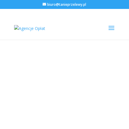
biuro@tanieprzelewy.pl