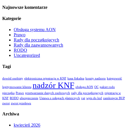
Najnowsze komentarze
Kategorie
Obsługa systemu AON
Prawo
Rady dla początkujących
Rady dla zaawansowanych
RODO
Uncategorized
Tagi
dowód osobisty
elektroniczna rejestracja w KNF
kasa fiskalna
koszty nadzoru
księgowość
nadzór KNF
legitymowanie klienta
obsługa AON
OC
pakiet rodo
pieczątka
Prawo
przetwarzanie danych osobowych
rady dla początkujących
rejestracja w
KNF
RODO
ubezpieczenie
Ustawa o usługach płatniczych
vat
wpis do knf
zamknięcie BUP
zwrot
zwrot przelewu
Archiwa
kwiecień 2026