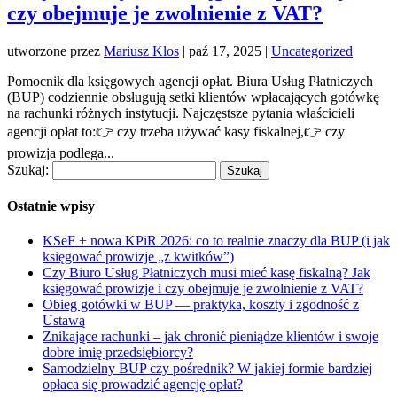
czy obejmuje je zwolnienie z VAT?
utworzone przez
Mariusz Klos
|
paź 17, 2025
|
Uncategorized
Pomocnik dla księgowych agencji opłat. Biura Usług Płatniczych
(BUP) codziennie obsługują setki klientów wpłacających gotówkę
na rachunki różnych instytucji. Najczęstsze pytania właścicieli
agencji opłat to:👉 czy trzeba używać kasy fiskalnej,👉 czy
prowizja podlega...
Szukaj:
Ostatnie wpisy
KSeF + nowa KPiR 2026: co to realnie znaczy dla BUP (i jak
księgować prowizje „z kwitków”)
Czy Biuro Usług Płatniczych musi mieć kasę fiskalną? Jak
księgować prowizje i czy obejmuje je zwolnienie z VAT?
Obieg gotówki w BUP — praktyka, koszty i zgodność z
Ustawą
Znikające rachunki – jak chronić pieniądze klientów i swoje
dobre imię przedsiębiorcy?
Samodzielny BUP czy pośrednik? W jakiej formie bardziej
opłaca się prowadzić agencję opłat?