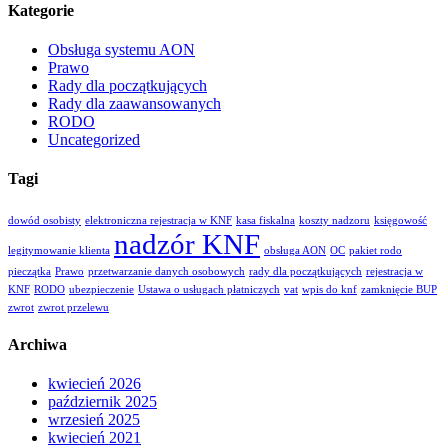
Kategorie
Obsługa systemu AON
Prawo
Rady dla początkujących
Rady dla zaawansowanych
RODO
Uncategorized
Tagi
dowód osobisty
elektroniczna rejestracja w KNF
kasa fiskalna
koszty nadzoru
księgowość
nadzór KNF
legitymowanie klienta
obsługa AON
OC
pakiet rodo
pieczątka
Prawo
przetwarzanie danych osobowych
rady dla początkujących
rejestracja w
KNF
RODO
ubezpieczenie
Ustawa o usługach płatniczych
vat
wpis do knf
zamknięcie BUP
zwrot
zwrot przelewu
Archiwa
kwiecień 2026
październik 2025
wrzesień 2025
kwiecień 2021