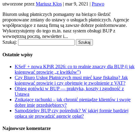
utworzone przez
Mariusz Klos
|
mar 9, 2021
|
Prawo
Biurom usług płatniczych pomagamy na bieżąco śledzić
proponowane zmiany do ustawy o usługach płatniczych. Agencje
współpracujące z naszą firmą są zawsze dobrze poinformowane.
Wykorzystujemy do tego m.in. nasz system obsługi BUP z
wewnętrzną pocztą, newsletter i...
Szukaj:
Ostatnie wpisy
KSeF + nowa KPiR 2026: co to realnie znaczy dla BUP (i jak
księgować prowizje „z kwitków”)
Czy Biuro Usług Płatniczych musi mieć kasę fiskalną? Jak
księgować prowizje i czy obejmuje je zwolnienie z VAT?
Obieg gotówki w BUP — praktyka, koszty i zgodność z
Ustawą
Znikające rachunki – jak chronić pieniądze klientów i swoje
dobre imię przedsiębiorcy?
Samodzielny BUP czy pośrednik? W jakiej formie bardziej
opłaca się prowadzić agencję opłat?
Najnowsze komentarze