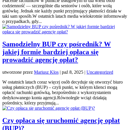
Płacenie rachunków w punkcie usługowym to dla wielu osób
codzienność — szczególnie dla seniorów i osób, które wolą
gotówkę. Jednak nie każdy punkt przyjmujący płatności działa w
taki sam sposób.W ostatnich latach media wielokrotnie informowały
o przypadkach, gdy...
Samodzielny BUP czy pośrednik? W
jakiej formie bardziej opłaca się
prowadzić agencję opłat?
utworzone przez
Mariusz Klos
|
paź 8, 2025
|
Uncategorized
W ostatnich latach coraz więcej osób decyduje się otworzyć biuro
usług płatniczych (BUP) – czyli punkt, w którym klienci mogą
opłacić rachunki gotówką, bezpośrednio z wykorzystaniem
dedykowanego konta agencji.Równolegle wciąż działają
pośrednicy, którzy przyjmują...
Czy opłaca się uruchomić agencję opłat
(BUP)?