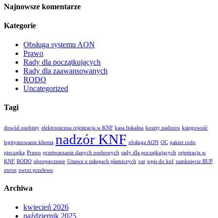
Najnowsze komentarze
Kategorie
Obsługa systemu AON
Prawo
Rady dla początkujących
Rady dla zaawansowanych
RODO
Uncategorized
Tagi
dowód osobisty
elektroniczna rejestracja w KNF
kasa fiskalna
koszty nadzoru
księgowość
nadzór KNF
legitymowanie klienta
obsługa AON
OC
pakiet rodo
pieczątka
Prawo
przetwarzanie danych osobowych
rady dla początkujących
rejestracja w
KNF
RODO
ubezpieczenie
Ustawa o usługach płatniczych
vat
wpis do knf
zamknięcie BUP
zwrot
zwrot przelewu
Archiwa
kwiecień 2026
październik 2025