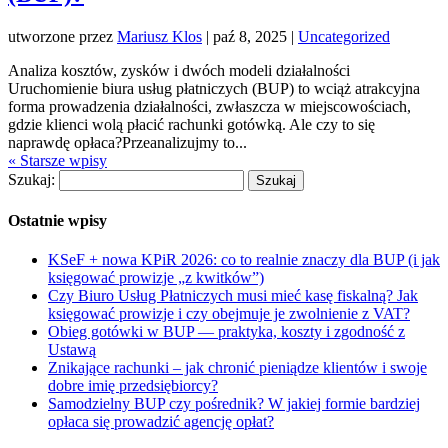
utworzone przez
Mariusz Klos
|
paź 8, 2025
|
Uncategorized
Analiza kosztów, zysków i dwóch modeli działalności
Uruchomienie biura usług płatniczych (BUP) to wciąż atrakcyjna
forma prowadzenia działalności, zwłaszcza w miejscowościach,
gdzie klienci wolą płacić rachunki gotówką. Ale czy to się
naprawdę opłaca?Przeanalizujmy to...
« Starsze wpisy
Szukaj:
Ostatnie wpisy
KSeF + nowa KPiR 2026: co to realnie znaczy dla BUP (i jak
księgować prowizje „z kwitków”)
Czy Biuro Usług Płatniczych musi mieć kasę fiskalną? Jak
księgować prowizje i czy obejmuje je zwolnienie z VAT?
Obieg gotówki w BUP — praktyka, koszty i zgodność z
Ustawą
Znikające rachunki – jak chronić pieniądze klientów i swoje
dobre imię przedsiębiorcy?
Samodzielny BUP czy pośrednik? W jakiej formie bardziej
opłaca się prowadzić agencję opłat?