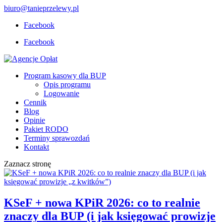
biuro@tanieprzelewy.pl
Facebook
Facebook
Program kasowy dla BUP
Opis programu
Logowanie
Cennik
Blog
Opinie
Pakiet RODO
Terminy sprawozdań
Kontakt
Zaznacz stronę
KSeF + nowa KPiR 2026: co to realnie
znaczy dla BUP (i jak księgować prowizje