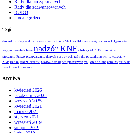
Rady dla początkujących
Rady dla zaawansowanych
RODO
Uncategorized
Tagi
dowód osobisty
elektroniczna rejestracja w KNF
kasa fiskalna
koszty nadzoru
księgowość
nadzór KNF
legitymowanie klienta
obsługa AON
OC
pakiet rodo
pieczątka
Prawo
przetwarzanie danych osobowych
rady dla początkujących
rejestracja w
KNF
RODO
ubezpieczenie
Ustawa o usługach płatniczych
vat
wpis do knf
zamknięcie BUP
zwrot
zwrot przelewu
Archiwa
kwiecień 2026
październik 2025
wrzesień 2025
kwiecień 2021
marzec 2021
styczeń 2021
wrzesień 2019
sierpień 2019
lipiec 2019