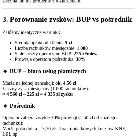
spóźnia lub ma problemy z rozliczeniem.
3. Porównanie zysków: BUP vs pośrednik
Załóżmy identyczne warunki:
Średnia opłata od klienta:
5 zł
Liczba rachunków miesięcznie:
1 000
Stałe koszty operacyjne BUP:
225 zł/mies.
Prowizja operatora pośrednika:
30%
🔹 BUP – biuro usług płatniczych
Marża na jednej transakcji:
ok. 4,56 zł
Łączny zysk miesięczny (1 000 rachunków):
≈ 4 560 zł – 225 zł = 4 335 zł zysku
🔹 Pośrednik
Operator zabiera zwykle 30% prowizji (1,50 zł od każdego
rachunku):
Marża pośrednika = 3,50 zł – brak dodatkowych kosztów KNF,
LEI, itp.