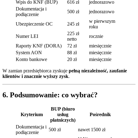
Wpis do KNF (BUP)
616 zł
jednorazowo
Dokumentacja i
500 zł
jednorazowo
podłączenie
w pierwszym
Ubezpieczenie OC
245 zł
roku
225 zł
Numer LEI
rocznie
netto
Raporty KNF (DORA)
72 zł
miesięcznie
System AON
88 zł
miesięcznie
Konto bankowe
20 zł
miesięcznie
W zamian przedsiębiorca zyskuje
pełną niezależność, zaufanie
klientów i znacznie wyższy zysk
.
6. Podsumowanie: co wybrać?
BUP (biuro
Kryterium
usług
Pośrednik
płatniczych)
Dokumentacja i
500 zł
nawet 1500 zł
podłączenie