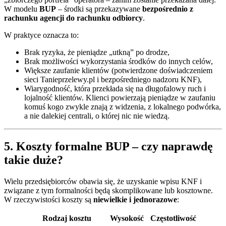
W modelu
BUP
– środki są przekazywane
bezpośrednio z
rachunku agencji do rachunku odbiorcy
.
W praktyce oznacza to:
Brak ryzyka, że pieniądze „utkną” po drodze,
Brak możliwości wykorzystania środków do innych celów,
Większe zaufanie klientów (potwierdzone doświadczeniem
sieci Tanieprzelewy.pl i bezpośredniego nadzoru KNF),
Wiarygodność, która przekłada się na długofalowy ruch i
lojalność klientów. Klienci powierzają pieniądze w zaufaniu
komuś kogo zwykle znają z widzenia, z lokalnego podwórka,
a nie dalekiej centrali, o której nic nie wiedzą.
5. Koszty formalne BUP – czy naprawdę
takie duże?
Wielu przedsiębiorców obawia się, że uzyskanie wpisu KNF i
związane z tym formalności będą skomplikowane lub kosztowne.
W rzeczywistości koszty są
niewielkie i jednorazowe
:
Rodzaj kosztu
Wysokość
Częstotliwość