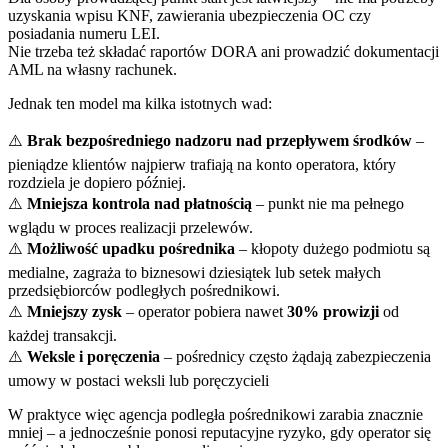
uzyskania wpisu KNF, zawierania ubezpieczenia OC czy
posiadania numeru LEI.
Nie trzeba też składać raportów DORA ani prowadzić dokumentacji
AML na własny rachunek.
Jednak ten model ma kilka istotnych wad:
⚠️
Brak bezpośredniego nadzoru nad przepływem środków
–
pieniądze klientów najpierw trafiają na konto operatora, który
rozdziela je dopiero później.
⚠️
Mniejsza kontrola nad płatnością
– punkt nie ma pełnego
wglądu w proces realizacji przelewów.
⚠️
Możliwość upadku pośrednika
– kłopoty dużego podmiotu są
medialne, zagraża to biznesowi dziesiątek lub setek małych
przedsiębiorców podległych pośrednikowi.
⚠️
Mniejszy zysk
– operator pobiera nawet
30% prowizji
od
każdej transakcji.
⚠️
Weksle i poręczenia
– pośrednicy często żądają zabezpieczenia
umowy w postaci weksli lub poręczycieli
W praktyce więc agencja podległa pośrednikowi zarabia znacznie
mniej – a jednocześnie ponosi reputacyjne ryzyko, gdy operator się