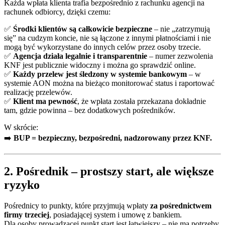
Każda wpłata klienta trafia bezpośrednio z rachunku agencji na
rachunek odbiorcy, dzięki czemu:
✅
Środki klientów są całkowicie bezpieczne
– nie „zatrzymują
się” na cudzym koncie, nie są łączone z innymi płatnościami i nie
mogą być wykorzystane do innych celów przez osoby trzecie.
✅
Agencja działa legalnie i transparentnie
– numer zezwolenia
KNF jest publicznie widoczny i można go sprawdzić online.
✅
Każdy przelew jest śledzony w systemie bankowym
– w
systemie AON można na bieżąco monitorować status i raportować
realizację przelewów.
✅
Klient ma pewność
, że wpłata została przekazana dokładnie
tam, gdzie powinna – bez dodatkowych pośredników.
W skrócie:
➡️
BUP = bezpieczny, bezpośredni, nadzorowany przez KNF.
2. Pośrednik – prostszy start, ale większe
ryzyko
Pośrednicy to punkty, które przyjmują wpłaty
za pośrednictwem
firmy trzeciej
, posiadającej system i umowę z bankiem.
Dla osoby prowadzącej punkt start jest łatwiejszy – nie ma potrzeby