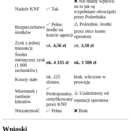
❌ Nie mamy wpływu
na to jak są
Nadzór KNF
✅ Tak
wypełniane obowiązki
przez Pośrednika
⚠️ Pośrednie, środki
✅ Pełne,
Bezpieczeństwo
środki na
przez obce konto
środków
koncie agencji
operatora
Zysk z jednej
ok.
4,56 zł
ok.
3,50 zł
transakcji
Średni
miesięczny zysk
ok. 4 335 zł
ok. 3 500 zł
(1 000
rachunków)
ok. 225
brak, wliczone w
Koszty stałe
zł/mies.
prowizję
✅
Wizerunek i
⚠️ Uzależniony od
Profesjonalny,
zaufanie
certyfikowany
reputacji operatora
klientów
przez KNF
Niezależność
✅ Pełna
❌ Brak
Wnioski