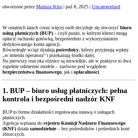
utworzone przez
Mariusz Klos
|
paź 8, 2025
|
Uncategorized
W ostatnich latach coraz więcej osób decyduje się otworzyć
biuro
usług płatniczych (BUP)
– czyli punkt, w którym klienci mogą
opłacić rachunki gotówką, bezpośrednio z wykorzystaniem
dedykowanego konta agencji.
Równolegle wciąż działają
pośrednicy
, którzy przyjmują wpłaty
„w imieniu operatora” i przekazują środki dalej.
Na pierwszy rzut oka różnice są niewielkie, ale w praktyce to dwa
zupełnie odmienne modele – zarówno pod względem
bezpieczeństwa finansowego
, jak i
opłacalności
.
1. BUP – biuro usług płatniczych: pełna
kontrola i bezpośredni nadzór KNF
BUP to forma działalności regulowana ustawą o usługach
płatniczych.
Agencja wpisana do
rejestru Komisji Nadzoru Finansowego
(KNF)
działa
samodzielnie
– bez pośredników i pośrednich kont
zbiorczych.