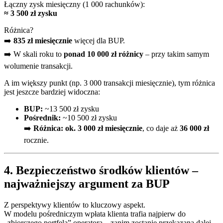
Łączny zysk miesięczny (1 000 rachunków):
≈ 3 500 zł zysku
Różnica?
➡️
835 zł miesięcznie
więcej dla BUP.
➡️ W skali roku to
ponad 10 000 zł różnicy
– przy takim samym
wolumenie transakcji.
A im większy punkt (np. 3 000 transakcji miesięcznie), tym różnica
jest jeszcze bardziej widoczna:
BUP:
~13 500 zł zysku
Pośrednik:
~10 500 zł zysku
➡️
Różnica: ok. 3 000 zł miesięcznie
, co daje aż
36 000 zł
rocznie.
4. Bezpieczeństwo środków klientów –
najważniejszy argument za BUP
Z perspektywy klientów to kluczowy aspekt.
W modelu pośredniczym wpłata klienta trafia najpierw do
„zbiorczego portfela” operatora – zanim zostanie przekazana dalej.