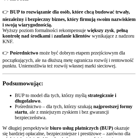
👉
BUP to rozwiązanie dla osób, które chcą budować trwały,
niezależny i bezpieczny biznes, który firmują swoim nazwiskiem
i swoją wiarygodnością.
Wyższy poziom formalności rekompensuje
większy zysk
,
pełną
kontrolę nad środkami
i
zaufanie klientów
wynikające z nadzoru
KNF.
👉
Pośrednictwo
może być dobrym etapem przejściowym dla
początkujących, ale na dłuższą metę ogranicza rozwój i rentowność
punktu. Uniemożliwia też rozwój własnej marki sieciowej.
Podsumowując:
BUP to model dla tych, którzy myślą
strategicznie i
długofalowo
.
Pośrednictwo – dla tych, którzy szukają
najprostszej formy
startu
, ale z mniejszym zyskiem i bez gwarancji
bezpieczeństwa.
W długiej perspektywie
biuro usług płatniczych (BUP)
okazuje
się bardziej opłacalne, bezpieczniejsze i prestiżowe – zarówno dla