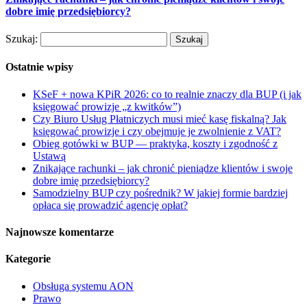
dobre imię przedsiębiorcy?
Szukaj:
Ostatnie wpisy
KSeF + nowa KPiR 2026: co to realnie znaczy dla BUP (i jak
księgować prowizje „z kwitków”)
Czy Biuro Usług Płatniczych musi mieć kasę fiskalną? Jak
księgować prowizje i czy obejmuje je zwolnienie z VAT?
Obieg gotówki w BUP — praktyka, koszty i zgodność z
Ustawą
Znikające rachunki – jak chronić pieniądze klientów i swoje
dobre imię przedsiębiorcy?
Samodzielny BUP czy pośrednik? W jakiej formie bardziej
opłaca się prowadzić agencję opłat?
Najnowsze komentarze
Kategorie
Obsługa systemu AON
Prawo