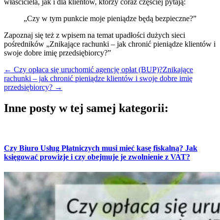
właściciela, jak i dla klientów, którzy coraz częściej pytają:
„Czy w tym punkcie moje pieniądze będą bezpieczne?”
Zapoznaj się też z wpisem na temat upadłości dużych sieci
pośredników „Znikające rachunki – jak chronić pieniądze klientów i
swoje dobre imię przedsiębiorcy?”
←
Czy opłaca się uruchomić agencję opłat (BUP)?
Znikające
rachunki – jak chronić pieniądze klientów i swoje dobre imię
przedsiębiorcy?
→
Inne posty w tej samej kategorii:
Czy Biuro Usług Płatniczych musi mieć kasę fiskalną? Jak
księgować prowizje i czy obejmuje je zwolnienie z VAT?